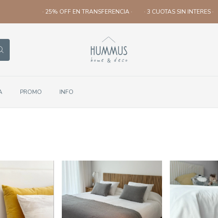
· 25% OFF EN TRANSFERENCIA ·
· 3 CUOTAS SIN INTERES ·
A
PROMO
INFO