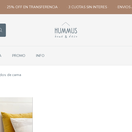
· 25% OFF EN TRANSFERENCIA ·
· 3 CUOTAS SIN INTERES ·
· ENVIOS A
A
PROMO
INFO
dos de cama