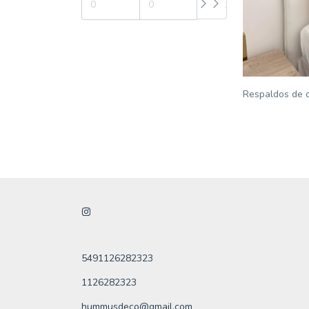
Respaldos de 
5491126282323
1126282323
hummusdeco@gmail.com